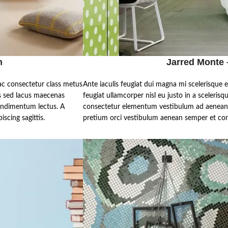
n
Jarred Monte –
ac consectetur class metus
Ante iaculis feugiat dui magna mi scelerisque
lis sed lacus maecenas
feugiat ullamcorper nisl eu justo in a scelerisq
ondimentum lectus. A
consectetur elementum vestibulum ad aenean 
scing sagittis.
pretium orci vestibulum aenean semper et cong