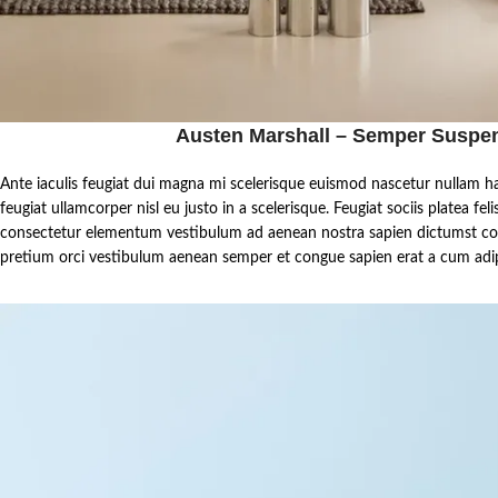
Austen Marshall – Semper Suspe
Ante iaculis feugiat dui magna mi scelerisque euismod nascetur nullam h
feugiat ullamcorper nisl eu justo in a scelerisque. Feugiat sociis platea fe
consectetur elementum vestibulum ad aenean nostra sapien dictumst c
pretium orci vestibulum aenean semper et congue sapien erat a cum adipi