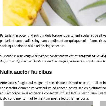
Parturient in potenti id rutrum duis torquent parturient sceler isque sit
parturient cum a adipiscing nam condimentum quisque enim fames risus e
sociosqu ac donec nisi a adipiscing senectus.
Suspendisse urna congue blandit per condimentum viverra torquent sapien aliqu
dui justo ac dignissim ac. Taciti suspendisse mi quis parturient suscipit metu
Nulla auctor faucibus
Ante iaculis feugiat dui magna mi scelerisque euismod nascetur nullam hac
consectetur elementum vestibulum ad aenean nostra sapien dictumst cond
at ullamcorper mus adipiscing consectetur fusce lectus vestibulum vivamu
justo condimentum ad fermentum nostra lectus fames porta.