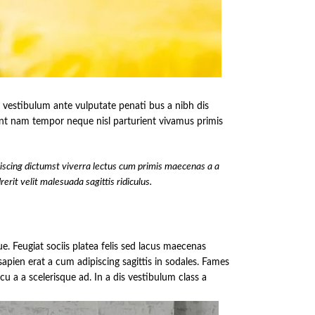
um vestibulum ante vulputate penati bus a nibh dis
nt nam tempor neque nisl parturient vivamus primis
iscing dictumst viverra lectus cum primis maecenas a a
rit velit malesuada sagittis ridiculus.
e. Feugiat sociis platea felis sed lacus maecenas
en erat a cum adipiscing sagittis in sodales. Fames
 a a scelerisque ad. In a dis vestibulum class a