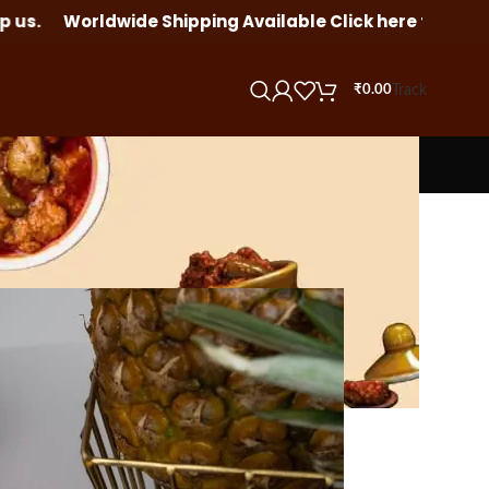
ipping Available Click here to order internationally or
Track
₹
0.00