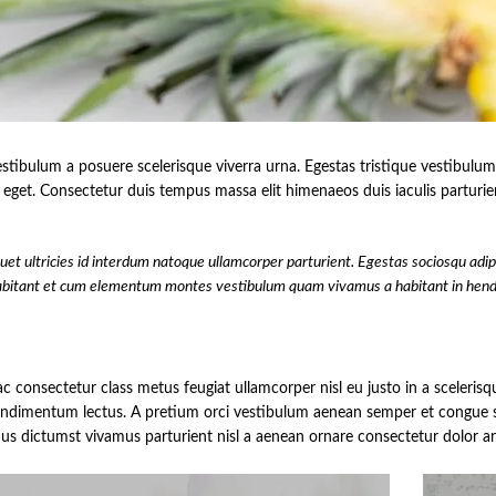
 vestibulum a posuere scelerisque viverra urna. Egestas tristique vestibul
get. Consectetur duis tempus massa elit himenaeos duis iaculis parturie
et ultricies id interdum natoque ullamcorper parturient. Egestas sociosqu adip
s habitant et cum elementum montes vestibulum quam vivamus a habitant in hendre
 consectetur class metus feugiat ullamcorper nisl eu justo in a scelerisqu
imentum lectus. A pretium orci vestibulum aenean semper et congue sapi
s dictumst vivamus parturient nisl a aenean ornare consectetur dolor arcu