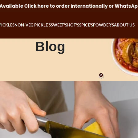
to order internationally or WhatsApp us.
Worldwide Sh
PICKLES
NON-VEG PICKLE’S
SWEET’S
HOT’S
SPICE’S
POWDER’S
ABOUT US
Blog
BLOG
big design: Wall likes pictures
0
osted by
Minnie Inti Ruchulu
On August 26, 2021